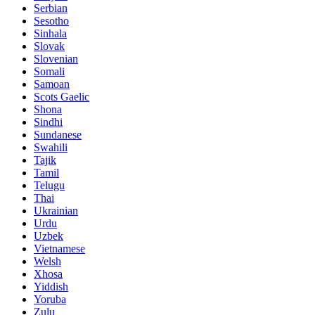
Serbian
Sesotho
Sinhala
Slovak
Slovenian
Somali
Samoan
Scots Gaelic
Shona
Sindhi
Sundanese
Swahili
Tajik
Tamil
Telugu
Thai
Ukrainian
Urdu
Uzbek
Vietnamese
Welsh
Xhosa
Yiddish
Yoruba
Zulu