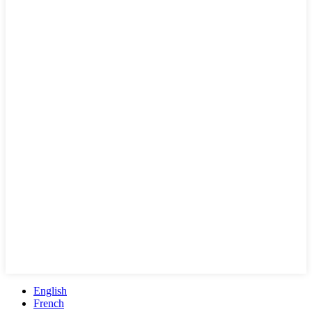
English
French