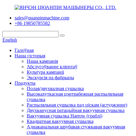
sales@quanpinmachine.com
+86 19850785582
English
Галоўная
Наша гісторыя
Наша кампанія
Абслугоўванне кліентаў
Культура кампаніі
Экскурсія па фабрыцы
Прадукты
Полая/двухвалная сушылка
Высокахуткасная цэнтрабежная распыляльная
сушылка
Распыляльная сушылка пад ціскам (астуджэнне)
Двухканусная ратацыйная вакуумная сушылка
Вакуумная сушылка Harrow (граблі)
Квадратная вакуумная сушылка
Аднаканальная шрубавая стужкавая вакуумная
сушылка