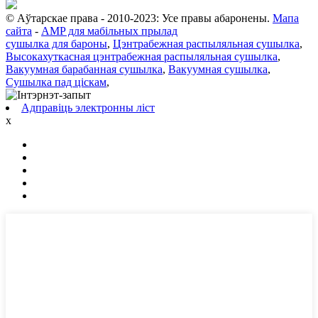
© Аўтарскае права - 2010-2023: Усе правы абаронены.
Мапа
сайта
-
AMP для мабільных прылад
сушылка для бароны
,
Цэнтрабежная распыляльная сушылка
,
Высокахуткасная цэнтрабежная распыляльная сушылка
,
Вакуумная барабанная сушылка
,
Вакуумная сушылка
,
Сушылка пад ціскам
,
Адправіць электронны ліст
x