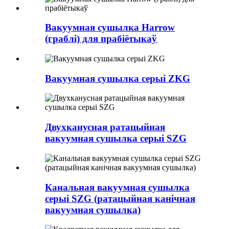
Вакуумная сушылка Harrow
(граблі) для прабіётыкаў
Вакуумная сушылка серыі ZKG
Двухканусная ратацыйная
вакуумная сушылка серыі SZG
Канальная вакуумная сушылка
серыі SZG (ратацыйная канічная
вакуумная сушылка)