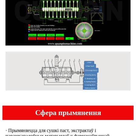
Сфера прымянення
· Прымяняецца для сушкі паст, экстрактаў і
парашкападобных матэрыялаў у фармацэўтычнай,