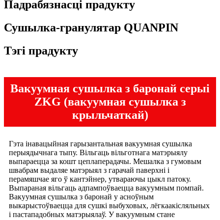
Падрабязнасці прадукту
Сушылка-гранулятар QUANPIN
Тэгі прадукту
Вакуумная сушылка з баронай серыі
ZKG (вакуумная сушылка з
крыльчаткай)
Гэта інавацыйная гарызантальная вакуумная сушылка
перыядычнага тыпу. Вільгаць вільготнага матэрыялу
выпараецца за кошт цеплаперадачы. Мешалка з гумовым
швабрам выдаляе матэрыял з гарачай паверхні і
перамяшчае яго ў кантэйнер, утвараючы цыкл патоку.
Выпараная вільгаць адпампоўваецца вакуумным помпай.
Вакуумная сушылка з баронай у асноўным
выкарыстоўваецца для сушкі выбуховых, лёгкаакісляльных
і пастападобных матэрыялаў. У вакуумным стане