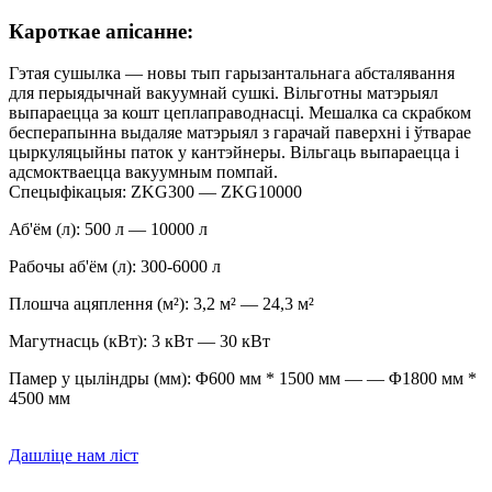
Кароткае апісанне:
Гэтая сушылка — новы тып гарызантальнага абсталявання
для перыядычнай вакуумнай сушкі. Вільготны матэрыял
выпараецца за кошт цеплаправоднасці. Мешалка са скрабком
бесперапынна выдаляе матэрыял з гарачай паверхні і ўтварае
цыркуляцыйны паток у кантэйнеры. Вільгаць выпараецца і
адсмоктваецца вакуумным помпай.
Спецыфікацыя: ZKG300 — ZKG10000
Аб'ём (л): 500 л — 10000 л
Рабочы аб'ём (л): 300-6000 л
Плошча ацяплення (м²): 3,2 м² — 24,3 м²
Магутнасць (кВт): 3 кВт — 30 кВт
Памер у цыліндры (мм): Φ600 мм * 1500 мм — — Φ1800 мм *
4500 мм
Дашліце нам ліст