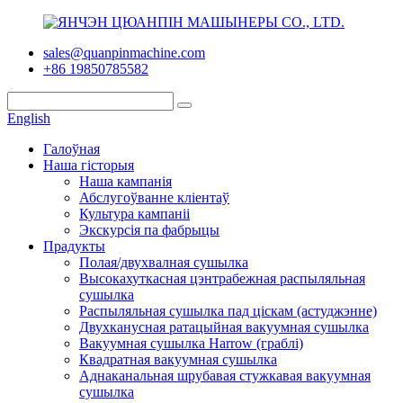
sales@quanpinmachine.com
+86 19850785582
English
Галоўная
Наша гісторыя
Наша кампанія
Абслугоўванне кліентаў
Культура кампаніі
Экскурсія па фабрыцы
Прадукты
Полая/двухвалная сушылка
Высокахуткасная цэнтрабежная распыляльная
сушылка
Распыляльная сушылка пад ціскам (астуджэнне)
Двухканусная ратацыйная вакуумная сушылка
Вакуумная сушылка Harrow (граблі)
Квадратная вакуумная сушылка
Аднаканальная шрубавая стужкавая вакуумная
сушылка