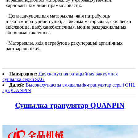
харчовай і хімічнай прамысловасці:.
· Цеплаадчувальныя матэрыялы, якія патрабуюць
нізкатэмпературнай сушкі, а таксама матэрыялы, якія лёгка
акісляюцца, выбуханебяспечныя, моцна раздражняльныя
або вельмі таксічныя.
· Матэрыялы, якія патрабуюць рэкуперацыі арганічных
растваральнікаў.
Папярэдняе:
Двухканусная ратацыйная вакуумная
сушылка серыі SZG
Далей:
Высокахуткасны змяшальнік-гранулятар серыі GHL
ад QUANPIN
Сушылка-гранулятар QUANPIN