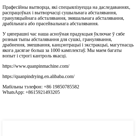
Прафесійны вытворца, які спецыялізуецца на даследаваннях,
распрацоўках і вытворчасці сушыльнага абсталявання,
грануляцыйнага абсталявання, змяшальнага абсталявання,
драбільнага або прасейвальнага абсталявання.
У цяперашні час наша асноўная прадукцыя ўключае ў сябе
розныя тыпы абсталявання для сушкі, гранулявання,
драбнення, змешвання, канцэнтрацыі і экстракцыі, магутнасць
якога дасягае больш за 1000 камплектаў. Мы маем багаты
вопыт і строгі кантроль якасці.
https://www.quanpinmachine.com/
https://quanpindrying.en.alibaba.com/
Мабільны тэлефон: +86 19850785582
WhatsApp: +8615921493205