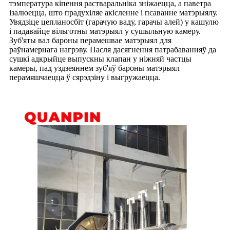
тэмпература кіпення растваральніка зніжаецца, а паветра
ізалюецца, што прадухіляе акісленне і псаванне матэрыялу.
Увядзіце цепланосбіт (гарачую ваду, гарачы алей) у кашулю
і падавайце вільготны матэрыял у сушыльную камеру.
Зуб'яты вал бароны перамешвае матэрыял для
раўнамернага нагрэву. Пасля дасягнення патрабаванняў да
сушкі адкрыйце выпускны клапан у ніжняй частцы
камеры, пад уздзеяннем зуб'яў бароны матэрыял
перамяшчаецца ў сярэдзіну і выгружаецца.