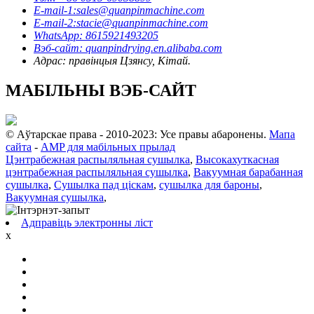
E-mail-1:sales@quanpinmachine.com
E-mail-2:stacie@quanpinmachine.com
WhatsApp: 8615921493205
Вэб-сайт: quanpindrying.en.alibaba.com
Адрас: правінцыя Цзянсу, Кітай.
МАБІЛЬНЫ ВЭБ-САЙТ
© Аўтарскае права - 2010-2023: Усе правы абаронены.
Мапа
сайта
-
AMP для мабільных прылад
Цэнтрабежная распыляльная сушылка
,
Высокахуткасная
цэнтрабежная распыляльная сушылка
,
Вакуумная барабанная
сушылка
,
Сушылка пад ціскам
,
сушылка для бароны
,
Вакуумная сушылка
,
Адправіць электронны ліст
x