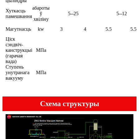
цыліндры
абароты
Хуткасць
ў
5--25
5--12
памешвання
хвіліну
Магутнасць
kw
3
4
5.5
5.5
Ціск
сэндвіч-
канструкцыі
МПа
(гарачая
вада)
Ступень
унутранага
МПа
вакууму
Схема структуры