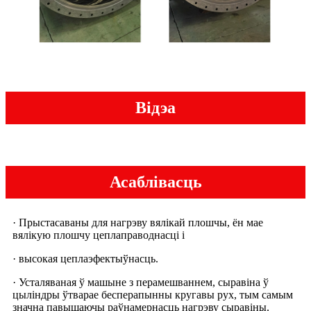
Відэа
Асаблівасць
· Прыстасаваны для нагрэву вялікай плошчы, ён мае
вялікую плошчу цеплаправоднасці і
· высокая цеплаэфектыўнасць.
· Усталяваная ў машыне з перамешваннем, сыравіна ў
цыліндры ўтварае бесперапынны кругавы рух, тым самым
значна павышаючы раўнамернасць нагрэву сыравіны.