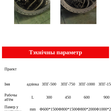
Тэхнічны параметр
Праект
Імя
адзінка
ЗПГ-500
ЗПГ-750
ЗПГ-1000
ЗПГ-15
Рабочы
L
300
450
600
900
аб'ём
Памер у
mm
Φ600*1500
Φ800*1500
Φ800*2000
Φ1000*2