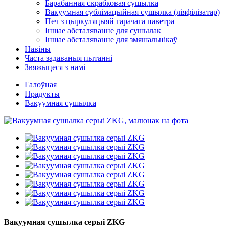
Барабанная скрабковая сушылка
Вакуумная сублімацыйная сушылка (ліяфілізатар)
Печ з цыркуляцыяй гарачага паветра
Іншае абсталяванне для сушылак
Іншае абсталяванне для змяшальнікаў
Навіны
Часта задаваныя пытанні
Звяжыцеся з намі
Галоўная
Прадукты
Вакуумная сушылка
Вакуумная сушылка серыі ZKG