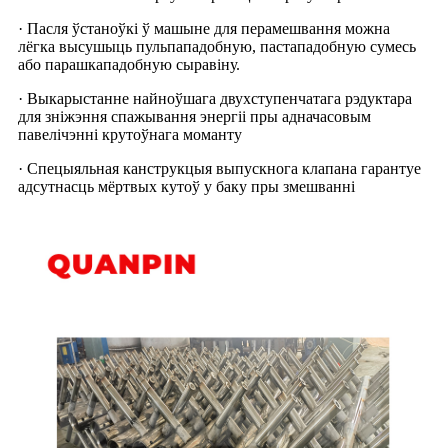
· Пасля ўстаноўкі ў машыне для перамешвання можна
лёгка высушыць пульпападобную, пастападобную сумесь
або парашкападобную сыравіну.
· Выкарыстанне найноўшага двухступенчатага рэдуктара
для зніжэння спажывання энергіі пры адначасовым
павелічэнні крутоўнага моманту
· Спецыяльная канструкцыя выпускнога клапана гарантуе
адсутнасць мёртвых кутоў у баку пры змешванні