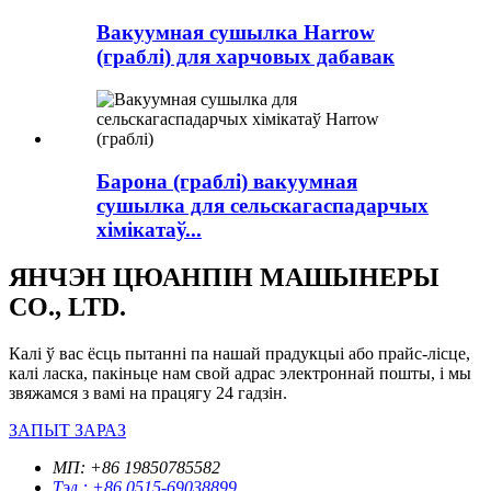
Вакуумная сушылка Harrow
(граблі) для харчовых дабавак
Барона (граблі) вакуумная
сушылка для сельскагаспадарчых
хімікатаў...
ЯНЧЭН ЦЮАНПІН МАШЫНЕРЫ
CO., LTD.
Калі ў вас ёсць пытанні па нашай прадукцыі або прайс-лісце,
калі ласка, пакіньце нам свой адрас электроннай пошты, і мы
звяжамся з вамі на працягу 24 гадзін.
ЗАПЫТ ЗАРАЗ
МП: +86 19850785582
Тэл.: +86 0515-69038899