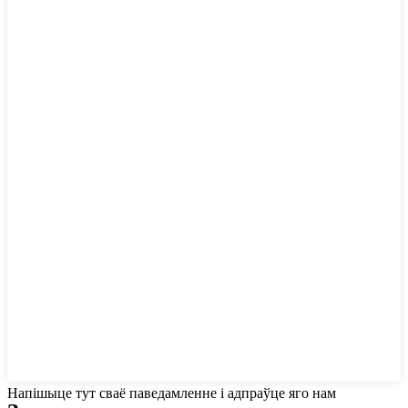
Напішыце тут сваё паведамленне і адпраўце яго нам