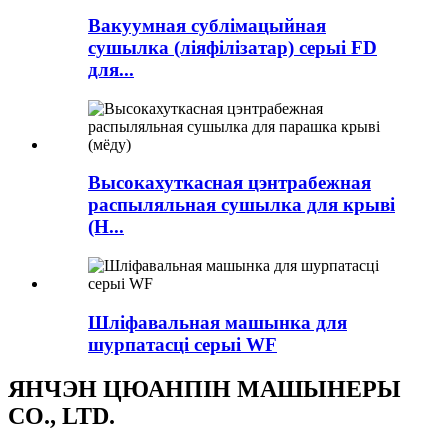
Вакуумная сублімацыйная
сушылка (ліяфілізатар) серыі FD
для...
Высокахуткасная цэнтрабежная
распыляльная сушылка для крыві
(H...
Шліфавальная машынка для
шурпатасці серыі WF
ЯНЧЭН ЦЮАНПІН МАШЫНЕРЫ
CO., LTD.