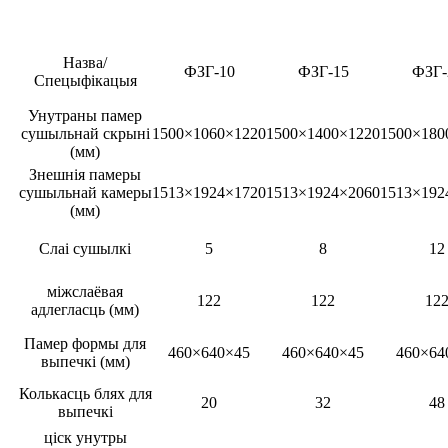
Назва/
ФЗГ-10
ФЗГ-15
ФЗГ-
Спецыфікацыя
Унутраны памер
сушыльнай скрыні
1500×1060×1220
1500×1400×1220
1500×180
(мм)
Знешнія памеры
сушыльнай камеры
1513×1924×1720
1513×1924×2060
1513×192
(мм)
Слаі сушылкі
5
8
12
міжслаёвая
122
122
12
адлегласць (мм)
Памер формы для
460×640×45
460×640×45
460×64
выпечкі (мм)
Колькасць блях для
20
32
48
выпечкі
ціск унутры