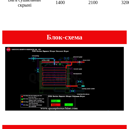
1400
2100
320
скрыні
Блок-схема