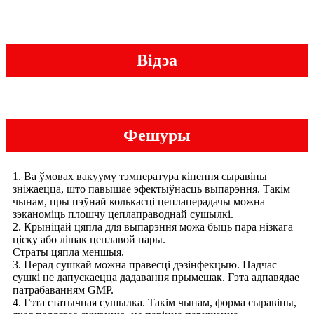
Відэа
Фешуры
1. Ва ўмовах вакууму тэмпература кіпення сыравіны
зніжаецца, што павышае эфектыўнасць выпарэння. Такім
чынам, пры пэўнай колькасці цеплаперадачы можна
зэканоміць плошчу цеплаправоднай сушылкі.
2. Крыніцай цяпла для выпарэння можа быць пара нізкага
ціску або лішак цеплавой пары.
Страты цяпла меншыя.
3. Перад сушкай можна правесці дэзінфекцыю. Падчас
сушкі не дапускаецца дадавання прымешак. Гэта адпавядае
патрабаванням GMP.
4. Гэта статычная сушылка. Такім чынам, форма сыравіны,