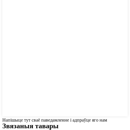
Напішыце тут сваё паведамленне і адпраўце яго нам
Звязаныя тавары