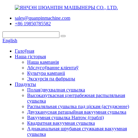
sales@quanpinmachine.com
+86 19850785582
English
Галоўная
Наша гісторыя
Наша кампанія
Абслугоўванне кліентаў
Культура кампаніі
Экскурсія па фабрыцы
Прадукты
Полая/двухвалная сушылка
Высокахуткасная цэнтрабежная распыляльная
сушылка
Распыляльная сушылка пад ціскам (астуджэнне)
Двухканусная ратацыйная вакуумная сушылка
Вакуумная сушылка Harrow (граблі)
Квадратная вакуумная сушылка
Аднаканальная шрубавая стужкавая вакуумная
сушылка