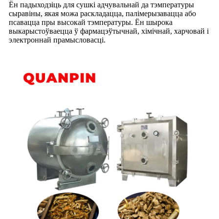
Ён падыходзіць для сушкі адчувальнай да тэмпературы
сыравіны, якая можа раскладацца, палімерызавацца або
псавацца пры высокай тэмпературы. Ён шырока
выкарыстоўваецца ў фармацэўтычнай, хімічнай, харчовай і
электроннай прамысловасці.