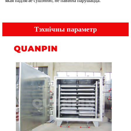
якая падлягае сушэнню, не павінна парушацца.
Тэхнічны параметр