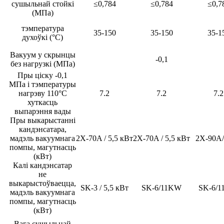
сушыльнай стойкі
≤0,784
≤0,784
≤0,7
(МПа)
тэмпература
35-150
35-150
35-1
духоўкі (°C)
Вакуум у скрынцы
-0,1
без нагрузкі (МПа)
Пры ціску -0,1
МПа і тэмпературы
нагрэву 110°C
7.2
7.2
7.2
хуткасць
выпарэння вады
Пры выкарыстанні
кандэнсатара,
мадэль вакуумнага
2X-70A / 5,5 кВт
2X-70A / 5,5 кВт
2X-90A
помпы, магутнасць
(кВт)
Калі кандэнсатар
не
выкарыстоўваецца,
SK-3 / 5,5 кВт
SK-6/11KW
SK-6/
мадэль вакуумнага
помпы, магутнасць
(кВт)
Вага сушыльнай