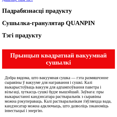
Падрабязнасці прадукту
Сушылка-гранулятар QUANPIN
Тэгі прадукту
Прынцып квадратнай вакуумнай
сушылкі
Добра вядома, што вакуумная сушка — гэта размяшчэнне
сыравіны ў вакууме для награвання і сушкі. Калі
выкарыстоўваць вакуум для адпампоўвання паветра і
вільгаці, хуткасць сушкі будзе вышэйшай. Заўвага: пры
выкарыстанні кандэнсатара растваральнік з сыравіны
можна рэкупераваць. Калі растваральнікам з'яўляецца вада,
кандэнсатар можна адключыць, што дазволіць зэканоміць
інвестыцыі і энергію.