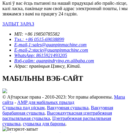
Калі ў вас ёсць пытанні па нашай прадукцыі або прайс-лісце,
калі ласка, пакіньце нам свой адрас электроннай пошты, і мы
звяжамся з вамі на працягу 24 гадзін.
ЗАПЫТ ЗАРАЗ
МП: +86 19850785582
Тэл.: +86 0515-69038899
E-mail-1:sales@quanpinmachine.com
E-mail-2:stacie@quanpinmachine.com
WhatsApp: 8615921493205
Вэб-сайт: quanpindrying.en.alibaba.com
Адрас: правінцыя Цзянсу, Кітай.
МАБІЛЬНЫ ВЭБ-САЙТ
© Аўтарскае права - 2010-2023: Усе правы абаронены.
Мапа
сайта
-
AMP для мабільных прылад
Сушылка пад ціскам
,
Вакуумная сушылка
,
Вакуумная
барабанная сушылка
,
Высокахуткасная цэнтрабежная
распыляльная сушылка
,
Цэнтрабежная распыляльная
сушылка
,
сушылка для бароны
,