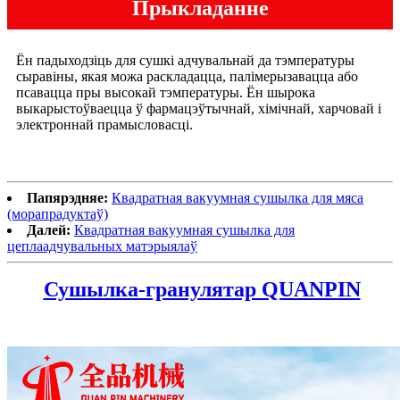
Прыкладанне
Ён падыходзіць для сушкі адчувальнай да тэмпературы
сыравіны, якая можа раскладацца, палімерызавацца або
псавацца пры высокай тэмпературы. Ён шырока
выкарыстоўваецца ў фармацэўтычнай, хімічнай, харчовай і
электроннай прамысловасці.
Папярэдняе:
Квадратная вакуумная сушылка для мяса
(морапрадуктаў)
Далей:
Квадратная вакуумная сушылка для
цеплаадчувальных матэрыялаў
Сушылка-гранулятар QUANPIN