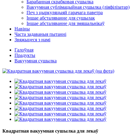
Барабанная скрабковая сушылка
Вакуумная сублімацыйная сушылка (ліяфілізатар)
Печ з цыркуляцыяй гарачага паветра
Іншае абсталяванне для сушылак
Іншае абсталяванне для змяшальнікаў
Навіны
Часта задаваныя пытанні
Звяжыцеся з намі
Галоўная
Прадукты
Вакуумная сушылка
Квадратная вакуумная сушылка для лекаў