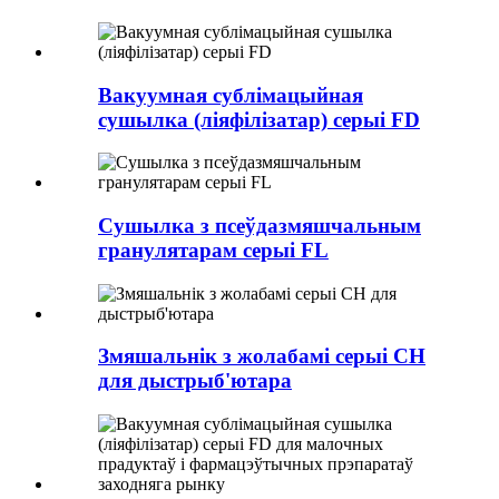
Вакуумная сублімацыйная
сушылка (ліяфілізатар) серыі FD
Сушылка з псеўдазмяшчальным
гранулятарам серыі FL
Змяшальнік з жолабамі серыі CH
для дыстрыб'ютара