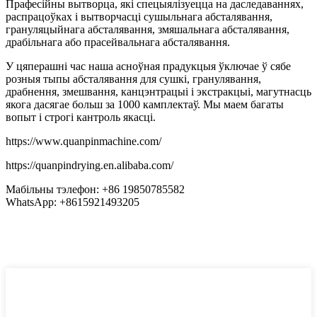
Прафесійны вытворца, які спецыялізуецца на даследаваннях,
распрацоўках і вытворчасці сушыльнага абсталявання,
грануляцыйнага абсталявання, змяшальнага абсталявання,
драбільнага або прасейвальнага абсталявання.
У цяперашні час наша асноўная прадукцыя ўключае ў сябе
розныя тыпы абсталявання для сушкі, гранулявання,
драбнення, змешвання, канцэнтрацыі і экстракцыі, магутнасць
якога дасягае больш за 1000 камплектаў. Мы маем багаты
вопыт і строгі кантроль якасці.
https://www.quanpinmachine.com/
https://quanpindrying.en.alibaba.com/
Мабільны тэлефон: +86 19850785582
WhatsApp: +8615921493205