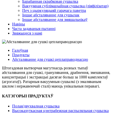
Барабанная скрабковая сушылка
Вакуумная сублімацыйная сушылка (ліяфілізатар)
Печ з цыркуляцыяй гарачага паветра
Іншае абсталяванне для сушылак
Іншае абсталяванне для змяшальнікаў
Навіны
Часта задаваныя пытанні
Звяжыцеся з намі
Галоўная
Прадукты
Абсталяванне для сушкі цеплаправоднасцю
Штогадовая вытворчая магутнасць розных тыпаў
абсталявання для сушкі, гранулявання, драбнення, змешвання,
канцэнтрацыі і экстракцыі дасягае больш за 1000 камплектаў
(агрэгатаў). Ратарныя вакуумныя сушылкі (з эмаляваным
шклом і нержавеючай сталі) маюць унікальныя перавагі.
КАТЭГОРЫІ ПРАДУКТАЎ
Полая/двухвалная сушылка
Высокахуткасная цэнтрабежная распыляльная сушылка