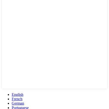
English
French
German
Portuguese