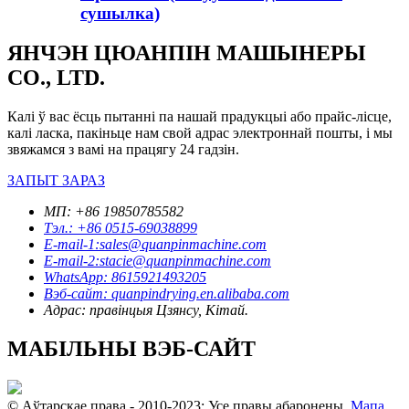
сушылка)
ЯНЧЭН ЦЮАНПІН МАШЫНЕРЫ
CO., LTD.
Калі ў вас ёсць пытанні па нашай прадукцыі або прайс-лісце,
калі ласка, пакіньце нам свой адрас электроннай пошты, і мы
звяжамся з вамі на працягу 24 гадзін.
ЗАПЫТ ЗАРАЗ
МП: +86 19850785582
Тэл.: +86 0515-69038899
E-mail-1:sales@quanpinmachine.com
E-mail-2:stacie@quanpinmachine.com
WhatsApp: 8615921493205
Вэб-сайт: quanpindrying.en.alibaba.com
Адрас: правінцыя Цзянсу, Кітай.
МАБІЛЬНЫ ВЭБ-САЙТ
© Аўтарскае права - 2010-2023: Усе правы абаронены.
Мапа