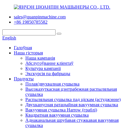
sales@quanpinmachine.com
+86 19850785582
English
Галоўная
Наша гісторыя
Наша кампанія
Абслугоўванне кліентаў
Культура кампаніі
Экскурсія па фабрыцы
Прадукты
Полая/двухвалная сушылка
Высокахуткасная цэнтрабежная распыляльная
сушылка
Распыляльная сушылка пад ціскам (астуджэнне)
Двухканусная ратацыйная вакуумная сушылка
Вакуумная сушылка Harrow (граблі)
Квадратная вакуумная сушылка
Аднаканальная шрубавая стужкавая вакуумная
сушылка