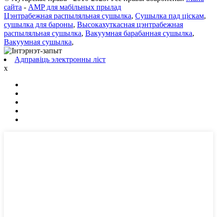
сайта
-
AMP для мабільных прылад
Цэнтрабежная распыляльная сушылка
,
Сушылка пад ціскам
,
сушылка для бароны
,
Высокахуткасная цэнтрабежная
распыляльная сушылка
,
Вакуумная барабанная сушылка
,
Вакуумная сушылка
,
Адправіць электронны ліст
x