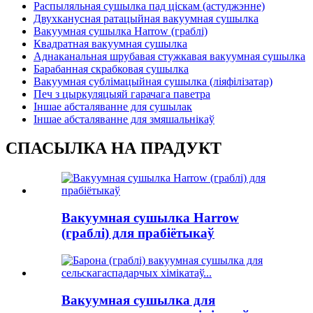
Распыляльная сушылка пад ціскам (астуджэнне)
Двухканусная ратацыйная вакуумная сушылка
Вакуумная сушылка Harrow (граблі)
Квадратная вакуумная сушылка
Аднаканальная шрубавая стужкавая вакуумная сушылка
Барабанная скрабковая сушылка
Вакуумная сублімацыйная сушылка (ліяфілізатар)
Печ з цыркуляцыяй гарачага паветра
Іншае абсталяванне для сушылак
Іншае абсталяванне для змяшальнікаў
СПАСЫЛКА НА ПРАДУКТ
Вакуумная сушылка Harrow
(граблі) для прабіётыкаў
Вакуумная сушылка для