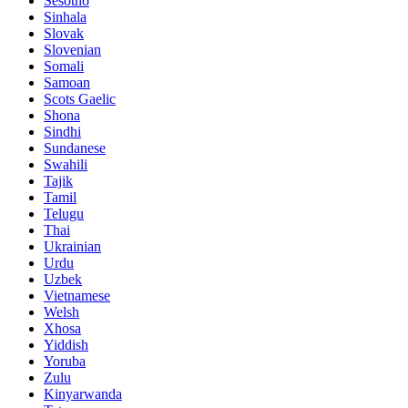
Sesotho
Sinhala
Slovak
Slovenian
Somali
Samoan
Scots Gaelic
Shona
Sindhi
Sundanese
Swahili
Tajik
Tamil
Telugu
Thai
Ukrainian
Urdu
Uzbek
Vietnamese
Welsh
Xhosa
Yiddish
Yoruba
Zulu
Kinyarwanda